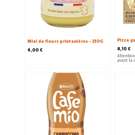
Miel de fleurs printanières - 250G
8,10
€
4,00
€
Attention: commander minimum 7 j
avant la 