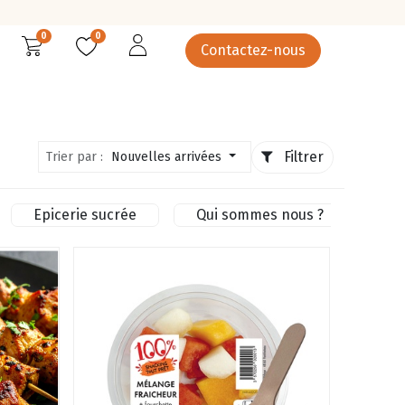
0
0
Contactez-nous
rcuterie
Épicerie salée
Epicerie sucrée
Légumes
Filtrer
Trier par :
Nouvelles arrivées
Epicerie sucrée
Qui sommes nous ?
Pr