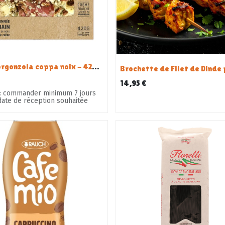
Pizza gorgonzola coppa noix - 420 G
14,95
€
ours
date de réception souhaitée