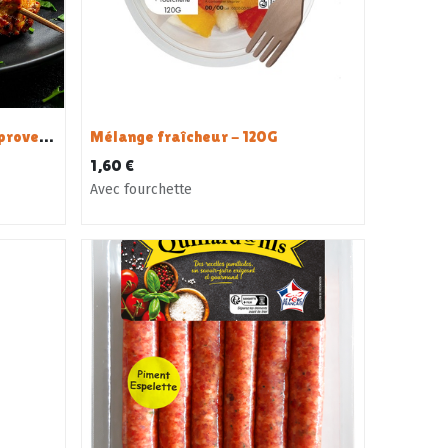
Brochette de Filet de Dinde provencale - x 10 1.3kg
Mélange fraîcheur - 120G
1,60
€
Avec fourchette