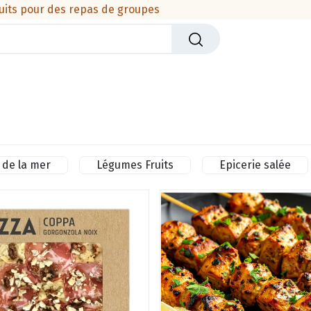
uits pour des repas de groupes
iers
Crèmerie
Viandes & produits de la mer
Cha
 de la mer
Légumes Fruits
Epicerie salée