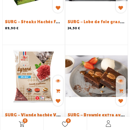
SURG - Steaks Hachés Façon Bouchère VBF 100% boeuf - 150G x 38 - 5.7 KG
SURG - Lobe de foie gras - 500 gr
89,90
€
24,50
€
SURG - Viande hachée VBF 100% Bœuf - 1 KG
SURG - Brownie extra avec noix de pécan prédécoupé prédécoupés - 30 PARTS
0
0
15,35
€
40,00
€