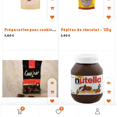
Préparation pour cookies BIO 300G
Pépites de chocolat - 125g
2,60
€
2,40
€
0
0
Palets de chocolat noir dessert - 200 G
Nutella- 1 KG