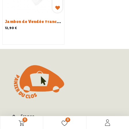
Jambon de Vendée tranché - 750 G
12,90
€
France
0
0