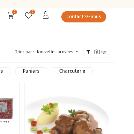
0
0
Contactez-nous
rcuterie
Épicerie salée
Epicerie sucrée
Légumes
Filtrer
Trier par :
Nouvelles arrivées
is
Paniers
Charcuterie