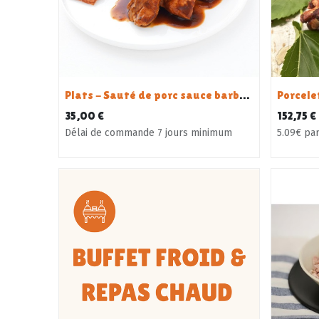
Plats - Sauté de porc sauce barbecue - 10 personnes
35,00
€
152,75
€
Délai de commande 7 jours minimum
5.09€ pa