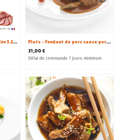
Panier porc - les essentiels Env 5.2 kg de viandes
Plats - Fondant de porc sauce porto et pleurotes - 10 personnes
31,00
€
Délai de commande 7 jours minimum