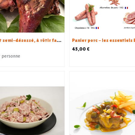
Porcelet semi-désossé, à rôtir farci aux légumes et filet mignon - env. 6.5 KG
45,00
€
r personne