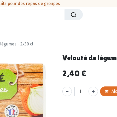
uits pour des repas de groupes
iers
Crèmerie
Viandes & produits de la mer
Cha
 légumes - 2x30 cl
Velouté de légum
2,40
€
Ajo