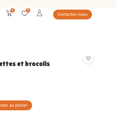
0
0
Contactez-nous
rcuterie
Épicerie salée
Epicerie sucrée
Légumes
ttes et brocolis
uter au panier