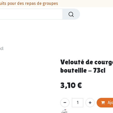
uits pour des repas de groupes
iers
Crèmerie
Viandes & produits de la mer
Cha
cl
Velouté de courge
bouteille - 73cl
3,10
€
Ajo