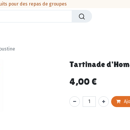
uits pour des repas de groupes
iers
Crèmerie
Viandes & produits de la mer
Cha
oustine
Tartinade d'Hom
4,00
€
Ajo