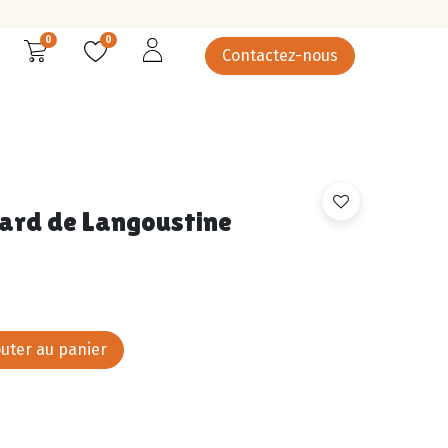
0
0
Contactez-nous
rcuterie
Épicerie salée
Epicerie sucrée
Légumes
ard de Langoustine
uter au panier