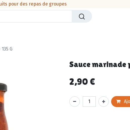
uits pour des repas de groupes
iers
Crèmerie
Viandes & produits de la mer
Cha
 135 G
Sauce marinade p
2,90
€
Ajo