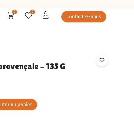
0
0
Contactez-nous
rcuterie
Épicerie salée
Epicerie sucrée
Légumes
rovençale - 135 G
uter au panier