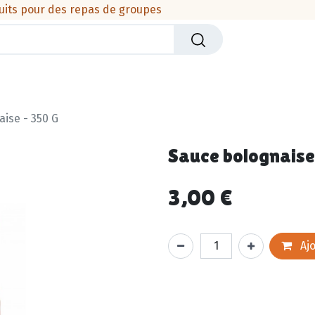
uits pour des repas de groupes
iers
Crèmerie
Viandes & produits de la mer
Cha
ise - 350 G
Sauce bolognaise
3,00
€
Ajo