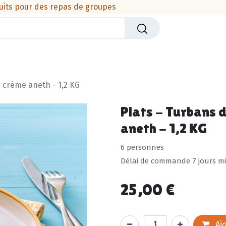
uits pour des repas de groupes
iers
Crèmerie
Viandes & produits de la mer
Cha
e crème aneth - 1,2 KG
Plats - Turbans 
aneth - 1,2 KG
6 personnes
Délai de commande 7 jours 
25,00
€
Ajo