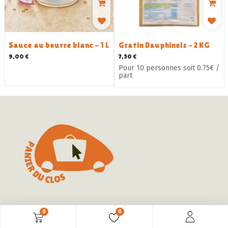
Sauce au beurre blanc - 1 L
Gratin Dauphinois - 2 KG
9,00
€
7,50
€
Pour 10 personnes soit 0.75€ /
part
0
0
France