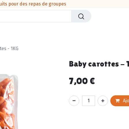
uits pour des repas de groupes
iers
Crèmerie
Viandes & produits de la mer
Cha
tes - 1KG
Baby carottes - 
7,00
€
Ajo