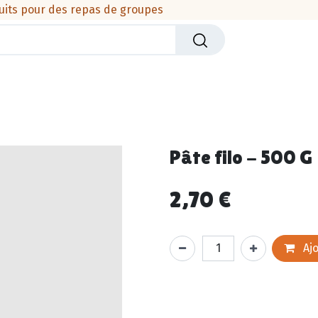
uits pour des repas de groupes
iers
Crèmerie
Viandes & produits de la mer
Cha
Pâte filo - 500 G
2,70
€
Ajo