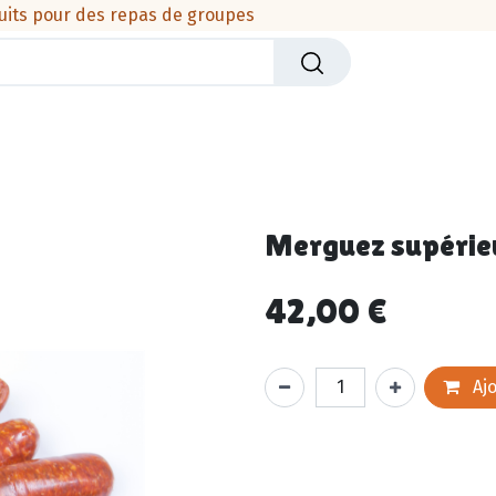
uits pour des repas de groupes
iers
Crèmerie
Viandes & produits de la mer
Cha
Merguez supérieu
42,00
€
Ajo