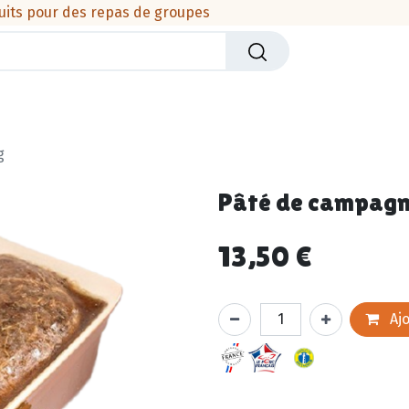
uits pour des repas de groupes
iers
Crèmerie
Viandes & produits de la mer
Cha
g
Pâté de campagne
13,50
€
Ajo