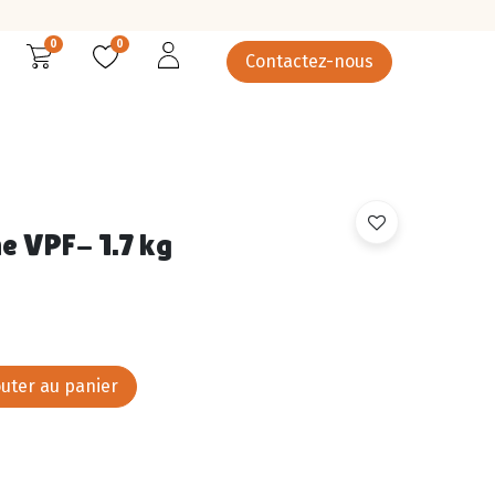
0
0
Contactez-nous
rcuterie
Épicerie salée
Epicerie sucrée
Légumes
 VPF- 1.7 kg
uter au panier