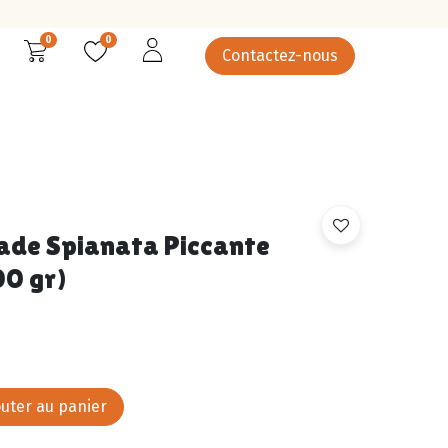
0
0
Contactez-nous
rcuterie
Épicerie salée
Epicerie sucrée
Légumes
ade Spianata Piccante
00 gr)
uter au panier