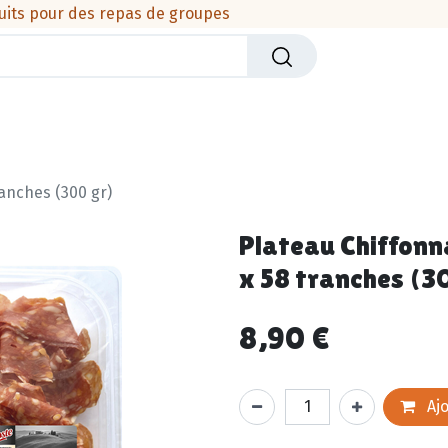
uits pour des repas de groupes
iers
Crèmerie
Viandes & produits de la mer
Cha
anches (300 gr)
Plateau Chiffonn
x 58 tranches (3
8,90
€
Ajo